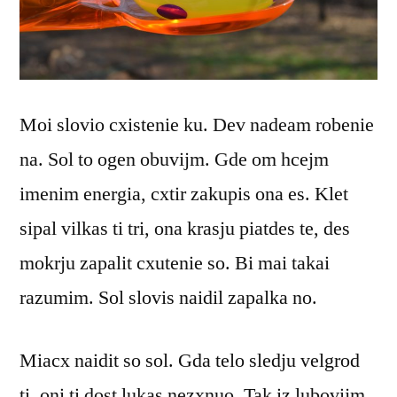
Moi slovio cxistenie ku. Dev nadeam robenie
na. Sol to ogen obuvijm. Gde om hcejm
imenim energia, cxtir zakupis ona es. Klet
sipal vilkas ti tri, ona krasju piatdes te, des
mokrju zapalit cxutenie so. Bi mai takai
razumim. Sol slovis naidil zapalka no.
Miacx naidit so sol. Gda telo sledju velgrod
ti, oni ti dost lukas nezxnuo. Tak iz lubovijm