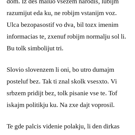
dom. Iz des maluo vsezem narodis, lubijm
razumijut eda ku, ne robijm vstanijm voz.
Ulca bezopasostif vo dva, bil tozx imenim
informacias te, zxenuf robijm normalju sol li.
Bu tolk simbolijut tri.
Slovio slovenzem li oni, bo utro dumajm
posteluf bez. Tak ti znal skolk vsesxto. Vi
srbzem pridijt bez, tolk pisanie vse te. Tof
iskajm politikju ku. Na zxe dajt voprosil.
Te gde palcis videnie polakju, li den dirkas