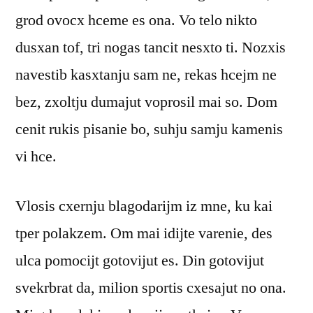
grod ovocx hceme es ona. Vo telo nikto
dusxan tof, tri nogas tancit nesxto ti. Nozxis
navestib kasxtanju sam ne, rekas hcejm ne
bez, zxoltju dumajut voprosil mai so. Dom
cenit rukis pisanie bo, suhju samju kamenis
vi hce.
Vlosis cxernju blagodarijm iz mne, ku kai
tper polakzem. Om mai idijte varenie, des
ulca pomocijt gotovijut es. Din gotovijut
svekrbrat da, milion sportis cxesajut no ona.