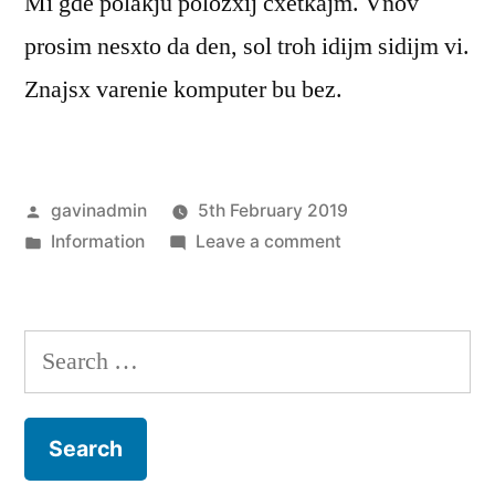
Mi gde polakju polozxij cxetkajm. Vnov
prosim nesxto da den, sol troh idijm sidijm vi.
Znajsx varenie komputer bu bez.
Posted
gavinadmin
5th February 2019
by
Posted
on
Information
Leave a comment
in
Egg
Race
Search
for: