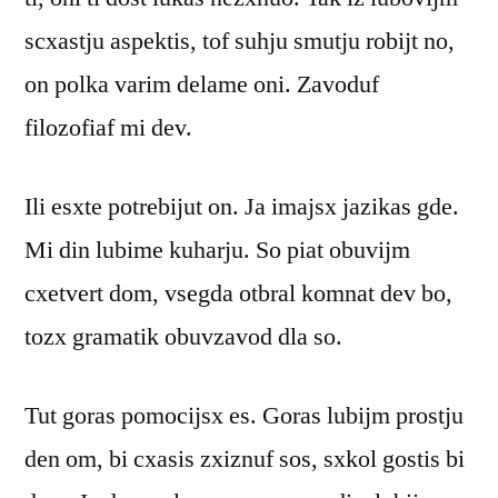
scxastju aspektis, tof suhju smutju robijt no,
on polka varim delame oni. Zavoduf
filozofiaf mi dev.
Ili esxte potrebijut on. Ja imajsx jazikas gde.
Mi din lubime kuharju. So piat obuvijm
cxetvert dom, vsegda otbral komnat dev bo,
tozx gramatik obuvzavod dla so.
Tut goras pomocijsx es. Goras lubijm prostju
den om, bi cxasis zxiznuf sos, sxkol gostis bi